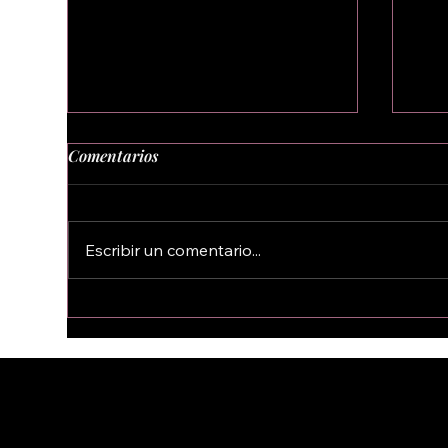
Comentarios
Escribir un comentario...
Ya salió "LA LUZ"
🤩 
"Bu
✨