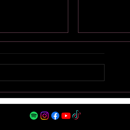
¡The Sistars Brillaron en
¡EXPLOSIVO! The S
enas Noches En Familia"!
'Había que Decirlo'
Revelaciones, Músi
y la Próxima Cola
"Superstar"